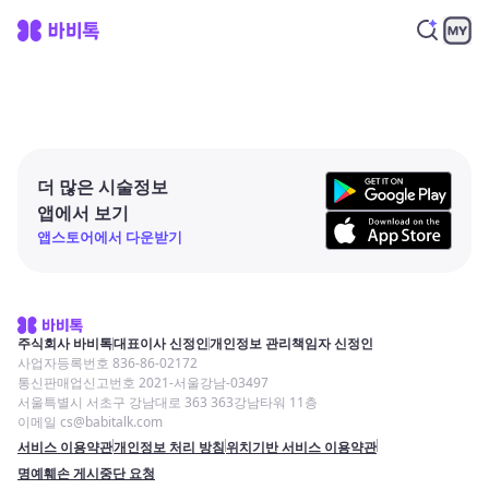
더 많은 시술정보
앱에서 보기
앱스토어에서 다운받기
주식회사 바비톡
대표이사 신정인
개인정보 관리책임자 신정인
사업자등록번호 836-86-02172
통신판매업신고번호 2021-서울강남-03497
서울특별시 서초구 강남대로 363 363강남타워 11층
이메일 cs@babitalk.com
서비스 이용약관
개인정보 처리 방침
위치기반 서비스 이용약관
명예훼손 게시중단 요청