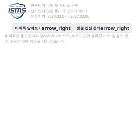
[인증범위] 바비톡 서비스 운영
(심사받지 않은 물리적 인프라 제외)
[유효기간] 2024.02.07 ~ 2027.02.06
arrow_right
arrow_right
바비톡 알아보기
병원 입점 문의
바비톡은 통신판매의 당사자가 아니므로, 의료기관이 등록한 시/수술 정보 및
거래 등에 대해 책임을 지지 않습니다.