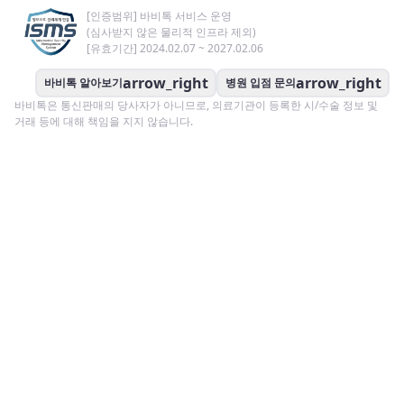
[인증범위] 바비톡 서비스 운영
(심사받지 않은 물리적 인프라 제외)
[유효기간] 2024.02.07 ~ 2027.02.06
arrow_right
arrow_right
바비톡 알아보기
병원 입점 문의
바비톡은 통신판매의 당사자가 아니므로, 의료기관이 등록한 시/수술 정보 및
거래 등에 대해 책임을 지지 않습니다.