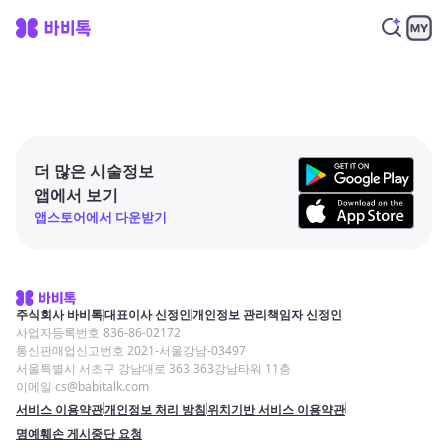
더 많은 시술정보
앱에서 보기
앱스토어에서 다운받기
주식회사 바비톡
대표이사 신정인
개인정보 관리책임자 신정인
사업자등록번호 836-86-02172
통신판매업신고번호 2021-서울강남-03497
서울특별시 서초구 강남대로 363 363강남타워 11층
이메일 cs@babitalk.com
서비스 이용약관
개인정보 처리 방침
위치기반 서비스 이용약관
명예훼손 게시중단 요청