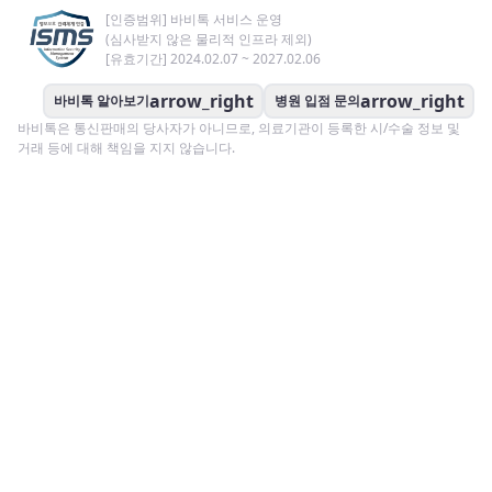
[인증범위] 바비톡 서비스 운영
(심사받지 않은 물리적 인프라 제외)
[유효기간] 2024.02.07 ~ 2027.02.06
arrow_right
arrow_right
바비톡 알아보기
병원 입점 문의
바비톡은 통신판매의 당사자가 아니므로, 의료기관이 등록한 시/수술 정보 및
거래 등에 대해 책임을 지지 않습니다.