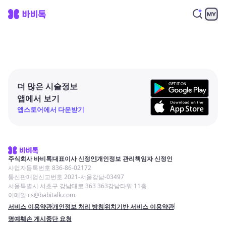
더 많은 시술정보
앱에서 보기
앱스토어에서 다운받기
주식회사 바비톡
대표이사 신정인
개인정보 관리책임자 신정인
사업자등록번호 836-86-02172
통신판매업신고번호 2021-서울강남-03497
서울특별시 서초구 강남대로 363 363강남타워 11층
이메일 cs@babitalk.com
서비스 이용약관
개인정보 처리 방침
위치기반 서비스 이용약관
명예훼손 게시중단 요청