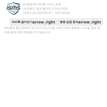
[인증범위] 바비톡 서비스 운영
(심사받지 않은 물리적 인프라 제외)
[유효기간] 2024.02.07 ~ 2027.02.06
arrow_right
arrow_right
바비톡 알아보기
병원 입점 문의
바비톡은 통신판매의 당사자가 아니므로, 의료기관이 등록한 시/수술 정보 및
거래 등에 대해 책임을 지지 않습니다.