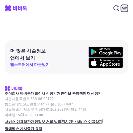
더 많은 시술정보
앱에서 보기
앱스토어에서 다운받기
주식회사 바비톡
대표이사 신정인
개인정보 관리책임자 신정인
사업자등록번호 836-86-02172
통신판매업신고번호 2021-서울강남-03497
서울특별시 서초구 강남대로 363 363강남타워 11층
이메일 cs@babitalk.com
서비스 이용약관
개인정보 처리 방침
위치기반 서비스 이용약관
명예훼손 게시중단 요청