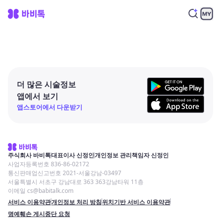
더 많은 시술정보
앱에서 보기
앱스토어에서 다운받기
주식회사 바비톡
대표이사 신정인
개인정보 관리책임자 신정인
사업자등록번호 836-86-02172
통신판매업신고번호 2021-서울강남-03497
서울특별시 서초구 강남대로 363 363강남타워 11층
이메일 cs@babitalk.com
서비스 이용약관
개인정보 처리 방침
위치기반 서비스 이용약관
명예훼손 게시중단 요청