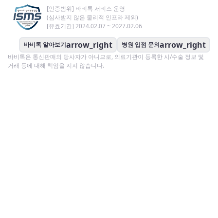
[인증범위] 바비톡 서비스 운영
(심사받지 않은 물리적 인프라 제외)
[유효기간] 2024.02.07 ~ 2027.02.06
arrow_right
arrow_right
바비톡 알아보기
병원 입점 문의
바비톡은 통신판매의 당사자가 아니므로, 의료기관이 등록한 시/수술 정보 및
거래 등에 대해 책임을 지지 않습니다.