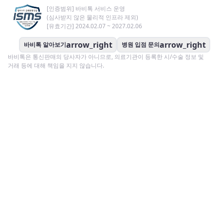
[인증범위] 바비톡 서비스 운영
(심사받지 않은 물리적 인프라 제외)
[유효기간] 2024.02.07 ~ 2027.02.06
arrow_right
arrow_right
바비톡 알아보기
병원 입점 문의
바비톡은 통신판매의 당사자가 아니므로, 의료기관이 등록한 시/수술 정보 및
거래 등에 대해 책임을 지지 않습니다.