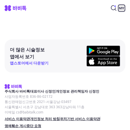
더 많은 시술정보
앱에서 보기
앱스토어에서 다운받기
주식회사 바비톡
대표이사 신정인
개인정보 관리책임자 신정인
사업자등록번호 836-86-02172
통신판매업신고번호 2021-서울강남-03497
서울특별시 서초구 강남대로 363 363강남타워 11층
이메일 cs@babitalk.com
서비스 이용약관
개인정보 처리 방침
위치기반 서비스 이용약관
명예훼손 게시중단 요청