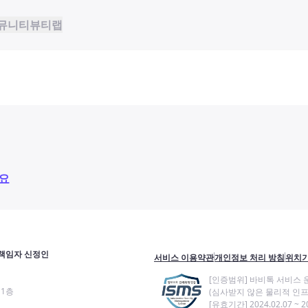
뮤니티
뷰티랩
요
책임자 신정인
서비스 이용약관
개인정보 처리 방침
위치기
[인증범위] 바비톡 서비스 
11층
(심사받지 않은 물리적 인프
[유효기간] 2024.02.07 ~ 20