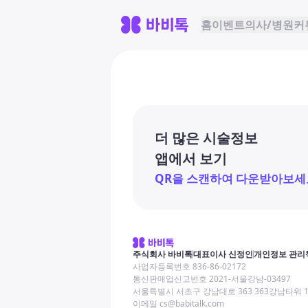
홈
이벤트
의사/병원
커
더 많은 시술정보
앱에서 보기
QR을 스캔하여 다운받아보세
주식회사 바비톡
대표이사 신정인
개인정보 관리
사업자등록번호 836-86-02172
통신판매업신고번호 2021-서울강남-03497
서울특별시 서초구 강남대로 363 363강남타워 
이메일 cs@babitalk.com