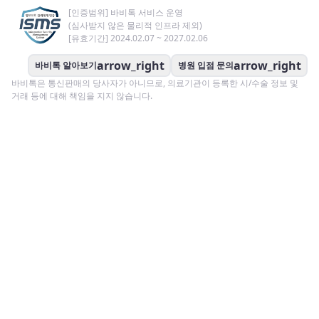
[인증범위] 바비톡 서비스 운영
(심사받지 않은 물리적 인프라 제외)
[유효기간] 2024.02.07 ~ 2027.02.06
arrow_right
arrow_right
바비톡 알아보기
병원 입점 문의
바비톡은 통신판매의 당사자가 아니므로, 의료기관이 등록한 시/수술 정보 및
거래 등에 대해 책임을 지지 않습니다.