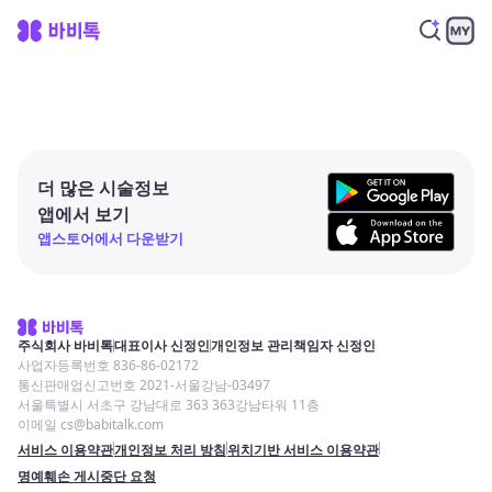
더 많은 시술정보
앱에서 보기
앱스토어에서 다운받기
주식회사 바비톡
대표이사 신정인
개인정보 관리책임자 신정인
사업자등록번호 836-86-02172
통신판매업신고번호 2021-서울강남-03497
서울특별시 서초구 강남대로 363 363강남타워 11층
이메일 cs@babitalk.com
서비스 이용약관
개인정보 처리 방침
위치기반 서비스 이용약관
명예훼손 게시중단 요청