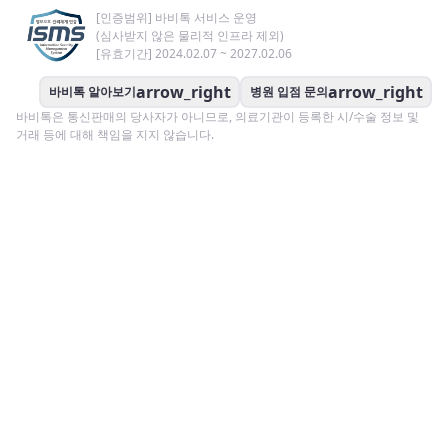
[인증범위] 바비톡 서비스 운영
(심사받지 않은 물리적 인프라 제외)
[유효기간] 2024.02.07 ~ 2027.02.06
arrow_right
arrow_right
바비톡 알아보기
병원 입점 문의
바비톡은 통신판매의 당사자가 아니므로, 의료기관이 등록한 시/수술 정보 및
거래 등에 대해 책임을 지지 않습니다.