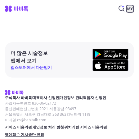
더 많은 시술정보
앱에서 보기
앱스토어에서 다운받기
주식회사 바비톡
대표이사 신정인
개인정보 관리책임자 신정인
사업자등록번호 836-86-02172
통신판매업신고번호 2021-서울강남-03497
서울특별시 서초구 강남대로 363 363강남타워 11층
이메일 cs@babitalk.com
서비스 이용약관
개인정보 처리 방침
위치기반 서비스 이용약관
명예훼손 게시중단 요청