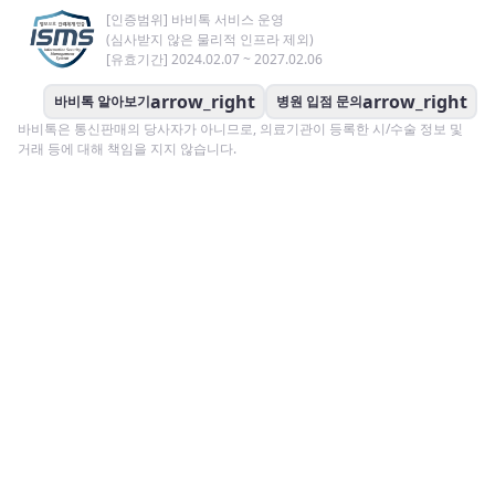
[인증범위] 바비톡 서비스 운영
(심사받지 않은 물리적 인프라 제외)
[유효기간] 2024.02.07 ~ 2027.02.06
arrow_right
arrow_right
바비톡 알아보기
병원 입점 문의
바비톡은 통신판매의 당사자가 아니므로, 의료기관이 등록한 시/수술 정보 및
거래 등에 대해 책임을 지지 않습니다.