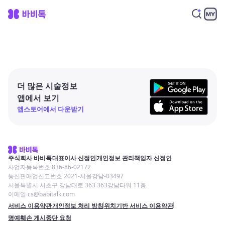
더 많은 시술정보
앱에서 보기
앱스토어에서 다운받기
주식회사 바비톡
대표이사 신정인
개인정보 관리책임자 신정인
사업자등록번호 836-86-02172
통신판매업신고번호 2021-서울강남-03497
서울특별시 서초구 강남대로 363 363강남타워 11층
이메일 cs@babitalk.com
서비스 이용약관
개인정보 처리 방침
위치기반 서비스 이용약관
명예훼손 게시중단 요청