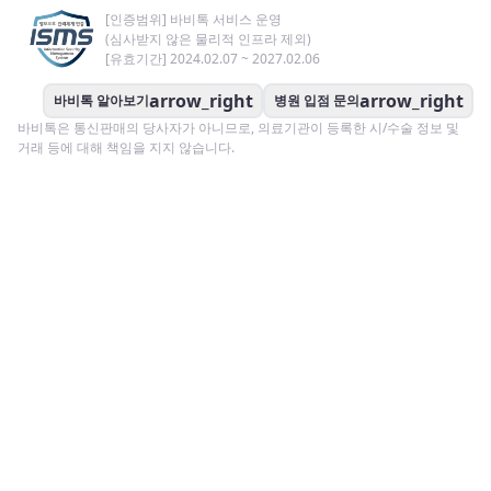
[인증범위] 바비톡 서비스 운영
(심사받지 않은 물리적 인프라 제외)
[유효기간] 2024.02.07 ~ 2027.02.06
arrow_right
arrow_right
바비톡 알아보기
병원 입점 문의
바비톡은 통신판매의 당사자가 아니므로, 의료기관이 등록한 시/수술 정보 및
거래 등에 대해 책임을 지지 않습니다.