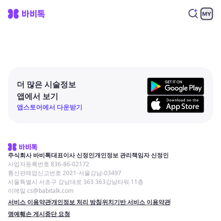
더 많은 시술정보
앱에서 보기
앱스토어에서 다운받기
주식회사 바비톡
대표이사 신정인
개인정보 관리책임자 신정인
사업자등록번호 836-86-02172
통신판매업신고번호 2021-서울강남-03497
서울특별시 서초구 강남대로 363 363강남타워 11층
이메일 cs@babitalk.com
서비스 이용약관
개인정보 처리 방침
위치기반 서비스 이용약관
명예훼손 게시중단 요청