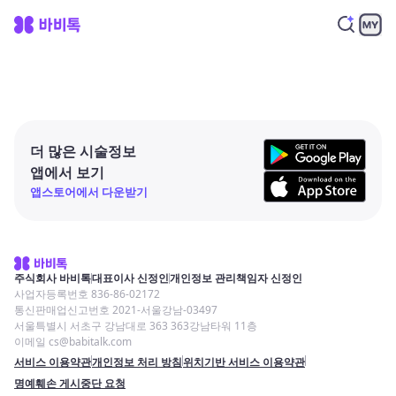
더 많은 시술정보
앱에서 보기
앱스토어에서 다운받기
주식회사 바비톡
대표이사 신정인
개인정보 관리책임자 신정인
사업자등록번호 836-86-02172
통신판매업신고번호 2021-서울강남-03497
서울특별시 서초구 강남대로 363 363강남타워 11층
이메일 cs@babitalk.com
서비스 이용약관
개인정보 처리 방침
위치기반 서비스 이용약관
명예훼손 게시중단 요청