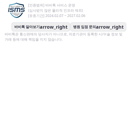
[인증범위] 바비톡 서비스 운영
(심사받지 않은 물리적 인프라 제외)
[유효기간] 2024.02.07 ~ 2027.02.06
arrow_right
arrow_right
바비톡 알아보기
병원 입점 문의
바비톡은 통신판매의 당사자가 아니므로, 의료기관이 등록한 시/수술 정보 및
거래 등에 대해 책임을 지지 않습니다.