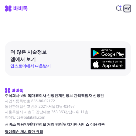
더 많은 시술정보
앱에서 보기
앱스토어에서 다운받기
주식회사 바비톡
대표이사 신정인
개인정보 관리책임자 신정인
사업자등록번호 836-86-02172
통신판매업신고번호 2021-서울강남-03497
서울특별시 서초구 강남대로 363 363강남타워 11층
이메일 cs@babitalk.com
서비스 이용약관
개인정보 처리 방침
위치기반 서비스 이용약관
명예훼손 게시중단 요청