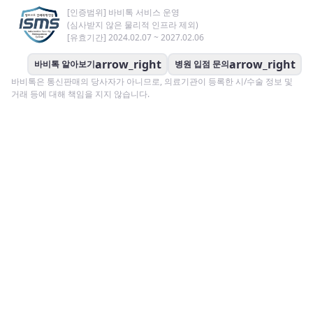
[인증범위] 바비톡 서비스 운영
(심사받지 않은 물리적 인프라 제외)
[유효기간] 2024.02.07 ~ 2027.02.06
arrow_right
arrow_right
바비톡 알아보기
병원 입점 문의
바비톡은 통신판매의 당사자가 아니므로, 의료기관이 등록한 시/수술 정보 및
거래 등에 대해 책임을 지지 않습니다.