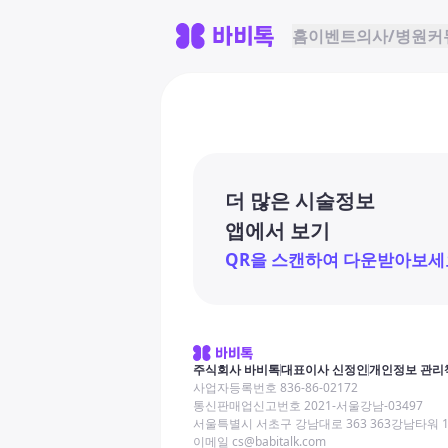
홈
이벤트
의사/병원
커
더 많은 시술정보
앱에서 보기
QR을 스캔하여 다운받아보세
주식회사 바비톡
대표이사 신정인
개인정보 관리
사업자등록번호 836-86-02172
통신판매업신고번호 2021-서울강남-03497
서울특별시 서초구 강남대로 363 363강남타워 
이메일 cs@babitalk.com