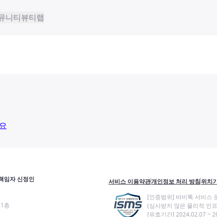
뮤니티
뷰티랩
요
책임자 신정인
서비스 이용약관
개인정보 처리 방침
위치기
[인증범위] 바비톡 서비스 
11층
(심사받지 않은 물리적 인프
[유효기간] 2024.02.07 ~ 20