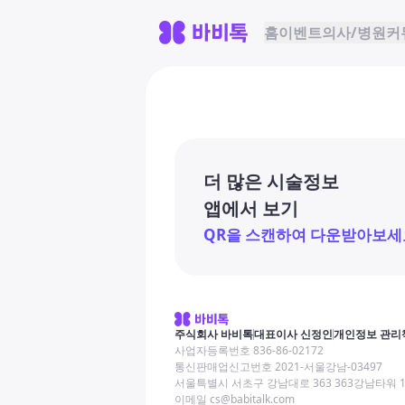
홈
이벤트
의사/병원
커
더 많은 시술정보
앱에서 보기
QR을 스캔하여 다운받아보세
주식회사 바비톡
대표이사 신정인
개인정보 관리
사업자등록번호 836-86-02172
통신판매업신고번호 2021-서울강남-03497
서울특별시 서초구 강남대로 363 363강남타워 
이메일 cs@babitalk.com