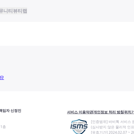
뮤니티
뷰티랩
요
책임자 신정인
서비스 이용약관
개인정보 처리 방침
위치기
[인증범위] 바비톡 서비스 
11층
(심사받지 않은 물리적 인프
[유효기간] 2024.02.07 ~ 20