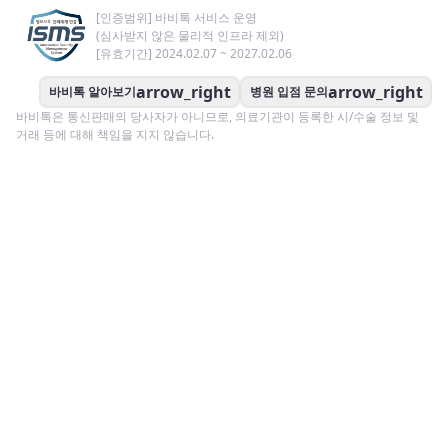
[인증범위] 바비톡 서비스 운영
(심사받지 않은 물리적 인프라 제외)
[유효기간] 2024.02.07 ~ 2027.02.06
arrow_right
arrow_right
바비톡 알아보기
병원 입점 문의
바비톡은 통신판매의 당사자가 아니므로, 의료기관이 등록한 시/수술 정보 및
거래 등에 대해 책임을 지지 않습니다.