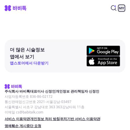
더 많은 시술정보
앱에서 보기
앱스토어에서 다운받기
주식회사 바비톡
대표이사 신정인
개인정보 관리책임자 신정인
사업자등록번호 836-86-02172
통신판매업신고번호 2021-서울강남-03497
서울특별시 서초구 강남대로 363 363강남타워 11층
이메일 cs@babitalk.com
서비스 이용약관
개인정보 처리 방침
위치기반 서비스 이용약관
명예훼손 게시중단 요청