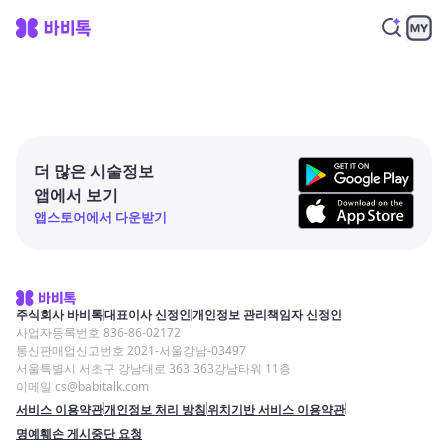
더 많은 시술정보
앱에서 보기
앱스토어에서 다운받기
주식회사 바비톡
대표이사 신정인
개인정보 관리책임자 신정인
사업자등록번호 836-86-02172
통신판매업신고번호 2021-서울강남-03497
서울특별시 서초구 강남대로 363 363강남타워 11층
이메일 cs@babitalk.com
서비스 이용약관
개인정보 처리 방침
위치기반 서비스 이용약관
명예훼손 게시중단 요청