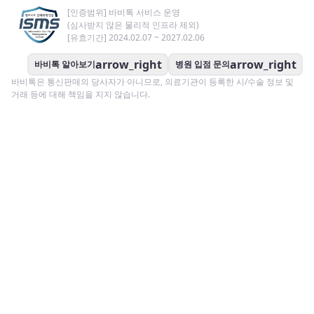
[인증범위] 바비톡 서비스 운영
(심사받지 않은 물리적 인프라 제외)
[유효기간] 2024.02.07 ~ 2027.02.06
arrow_right
arrow_right
바비톡 알아보기
병원 입점 문의
바비톡은 통신판매의 당사자가 아니므로, 의료기관이 등록한 시/수술 정보 및
거래 등에 대해 책임을 지지 않습니다.