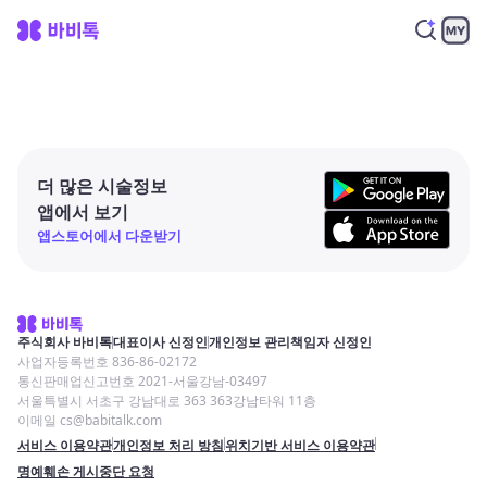
더 많은 시술정보
앱에서 보기
앱스토어에서 다운받기
주식회사 바비톡
대표이사 신정인
개인정보 관리책임자 신정인
사업자등록번호 836-86-02172
통신판매업신고번호 2021-서울강남-03497
서울특별시 서초구 강남대로 363 363강남타워 11층
이메일 cs@babitalk.com
서비스 이용약관
개인정보 처리 방침
위치기반 서비스 이용약관
명예훼손 게시중단 요청