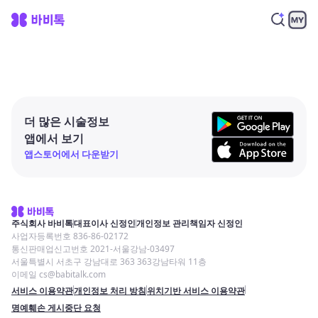
더 많은 시술정보
앱에서 보기
앱스토어에서 다운받기
주식회사 바비톡
대표이사 신정인
개인정보 관리책임자 신정인
사업자등록번호 836-86-02172
통신판매업신고번호 2021-서울강남-03497
서울특별시 서초구 강남대로 363 363강남타워 11층
이메일 cs@babitalk.com
서비스 이용약관
개인정보 처리 방침
위치기반 서비스 이용약관
명예훼손 게시중단 요청