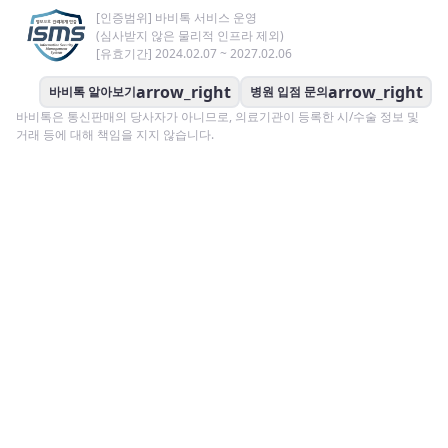
[인증범위] 바비톡 서비스 운영
(심사받지 않은 물리적 인프라 제외)
[유효기간] 2024.02.07 ~ 2027.02.06
arrow_right
arrow_right
바비톡 알아보기
병원 입점 문의
바비톡은 통신판매의 당사자가 아니므로, 의료기관이 등록한 시/수술 정보 및
거래 등에 대해 책임을 지지 않습니다.