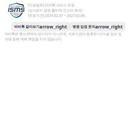
[인증범위] 바비톡 서비스 운영
(심사받지 않은 물리적 인프라 제외)
[유효기간] 2024.02.07 ~ 2027.02.06
arrow_right
arrow_right
바비톡 알아보기
병원 입점 문의
바비톡은 통신판매의 당사자가 아니므로, 의료기관이 등록한 시/수술 정보 및
거래 등에 대해 책임을 지지 않습니다.