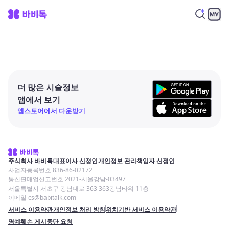
더 많은 시술정보
앱에서 보기
앱스토어에서 다운받기
주식회사 바비톡
대표이사 신정인
개인정보 관리책임자 신정인
사업자등록번호 836-86-02172
통신판매업신고번호 2021-서울강남-03497
서울특별시 서초구 강남대로 363 363강남타워 11층
이메일 cs@babitalk.com
서비스 이용약관
개인정보 처리 방침
위치기반 서비스 이용약관
명예훼손 게시중단 요청