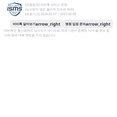
[인증범위] 바비톡 서비스 운영
(심사받지 않은 물리적 인프라 제외)
[유효기간] 2024.02.07 ~ 2027.02.06
arrow_right
arrow_right
바비톡 알아보기
병원 입점 문의
바비톡은 통신판매의 당사자가 아니므로, 의료기관이 등록한 시/수술 정보 및
거래 등에 대해 책임을 지지 않습니다.