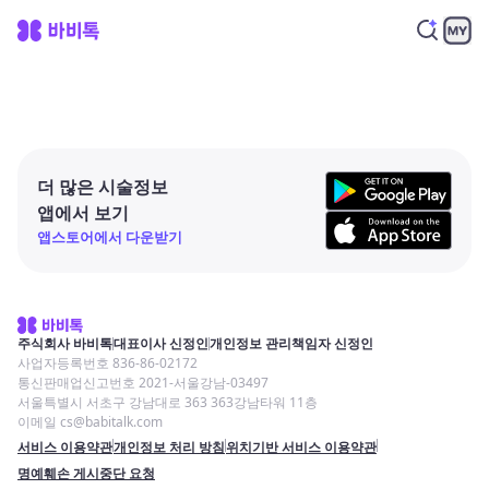
더 많은 시술정보
앱에서 보기
앱스토어에서 다운받기
주식회사 바비톡
대표이사 신정인
개인정보 관리책임자 신정인
사업자등록번호 836-86-02172
통신판매업신고번호 2021-서울강남-03497
서울특별시 서초구 강남대로 363 363강남타워 11층
이메일 cs@babitalk.com
서비스 이용약관
개인정보 처리 방침
위치기반 서비스 이용약관
명예훼손 게시중단 요청