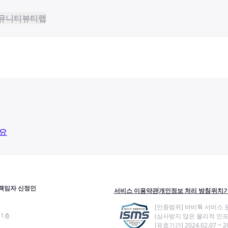
뮤니티
뷰티랩
요
책임자 신정인
서비스 이용약관
개인정보 처리 방침
위치기
[인증범위] 바비톡 서비스 
11층
(심사받지 않은 물리적 인프
[유효기간] 2024.02.07 ~ 20