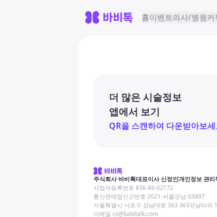
홈
이벤트
의사/병원
커
더 많은 시술정보
앱에서 보기
QR을 스캔하여 다운받아보세
주식회사 바비톡
대표이사 신정인
개인정보 관리
사업자등록번호 836-86-02172
통신판매업신고번호 2021-서울강남-03497
서울특별시 서초구 강남대로 363 363강남타워 
이메일 cs@babitalk.com