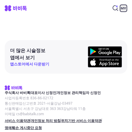
더 많은 시술정보
앱에서 보기
앱스토어에서 다운받기
주식회사 바비톡
대표이사 신정인
개인정보 관리책임자 신정인
사업자등록번호 836-86-02172
통신판매업신고번호 2021-서울강남-03497
서울특별시 서초구 강남대로 363 363강남타워 11층
이메일 cs@babitalk.com
서비스 이용약관
개인정보 처리 방침
위치기반 서비스 이용약관
명예훼손 게시중단 요청