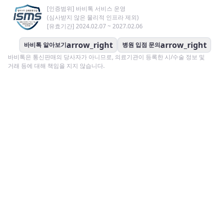
[인증범위] 바비톡 서비스 운영
(심사받지 않은 물리적 인프라 제외)
[유효기간] 2024.02.07 ~ 2027.02.06
arrow_right
arrow_right
바비톡 알아보기
병원 입점 문의
바비톡은 통신판매의 당사자가 아니므로, 의료기관이 등록한 시/수술 정보 및
거래 등에 대해 책임을 지지 않습니다.