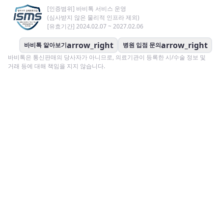
[인증범위] 바비톡 서비스 운영
(심사받지 않은 물리적 인프라 제외)
[유효기간] 2024.02.07 ~ 2027.02.06
arrow_right
arrow_right
바비톡 알아보기
병원 입점 문의
바비톡은 통신판매의 당사자가 아니므로, 의료기관이 등록한 시/수술 정보 및
거래 등에 대해 책임을 지지 않습니다.