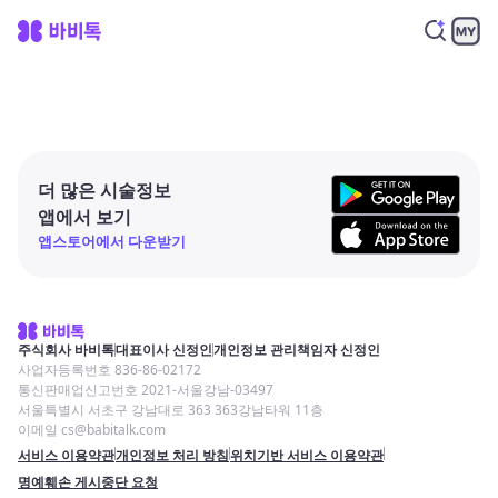
더 많은 시술정보
앱에서 보기
앱스토어에서 다운받기
주식회사 바비톡
대표이사 신정인
개인정보 관리책임자 신정인
사업자등록번호 836-86-02172
통신판매업신고번호 2021-서울강남-03497
서울특별시 서초구 강남대로 363 363강남타워 11층
이메일 cs@babitalk.com
서비스 이용약관
개인정보 처리 방침
위치기반 서비스 이용약관
명예훼손 게시중단 요청