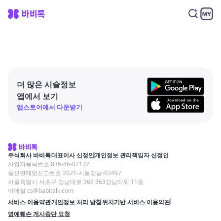
더 많은 시술정보
앱에서 보기
앱스토어에서 다운받기
주식회사 바비톡
대표이사 신정인
개인정보 관리책임자 신정인
사업자등록번호 836-86-02172
통신판매업신고번호 2021-서울강남-03497
서울특별시 서초구 강남대로 363 363강남타워 11층
이메일 cs@babitalk.com
서비스 이용약관
개인정보 처리 방침
위치기반 서비스 이용약관
명예훼손 게시중단 요청