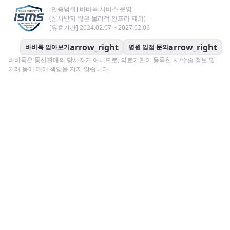
[인증범위] 바비톡 서비스 운영
(심사받지 않은 물리적 인프라 제외)
[유효기간] 2024.02.07 ~ 2027.02.06
arrow_right
arrow_right
바비톡 알아보기
병원 입점 문의
바비톡은 통신판매의 당사자가 아니므로, 의료기관이 등록한 시/수술 정보 및
거래 등에 대해 책임을 지지 않습니다.