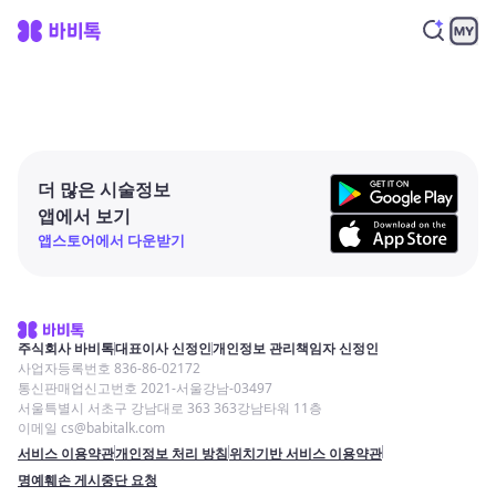
더 많은 시술정보
앱에서 보기
앱스토어에서 다운받기
주식회사 바비톡
대표이사 신정인
개인정보 관리책임자 신정인
사업자등록번호 836-86-02172
통신판매업신고번호 2021-서울강남-03497
서울특별시 서초구 강남대로 363 363강남타워 11층
이메일 cs@babitalk.com
서비스 이용약관
개인정보 처리 방침
위치기반 서비스 이용약관
명예훼손 게시중단 요청