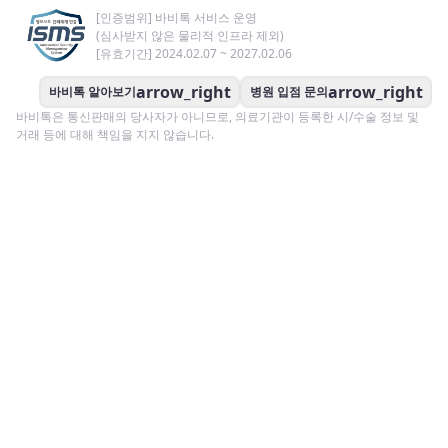
[인증범위] 바비톡 서비스 운영
(심사받지 않은 물리적 인프라 제외)
[유효기간] 2024.02.07 ~ 2027.02.06
arrow_right
arrow_right
바비톡 알아보기
병원 입점 문의
바비톡은 통신판매의 당사자가 아니므로, 의료기관이 등록한 시/수술 정보 및
거래 등에 대해 책임을 지지 않습니다.