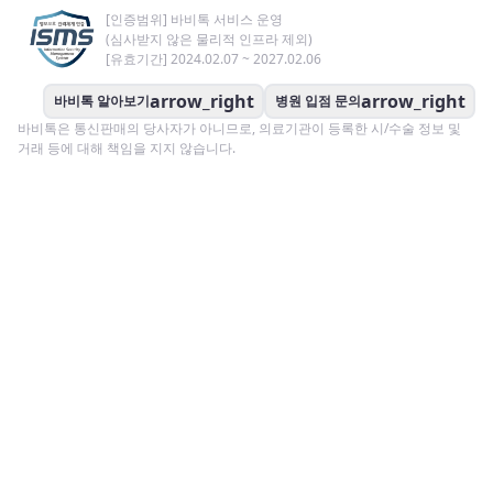
[인증범위] 바비톡 서비스 운영
(심사받지 않은 물리적 인프라 제외)
[유효기간] 2024.02.07 ~ 2027.02.06
arrow_right
arrow_right
바비톡 알아보기
병원 입점 문의
바비톡은 통신판매의 당사자가 아니므로, 의료기관이 등록한 시/수술 정보 및
거래 등에 대해 책임을 지지 않습니다.