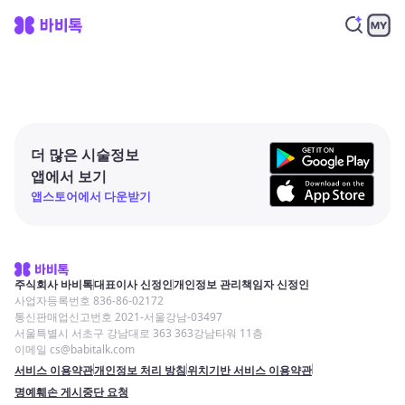
더 많은 시술정보
앱에서 보기
앱스토어에서 다운받기
주식회사 바비톡
대표이사 신정인
개인정보 관리책임자 신정인
사업자등록번호 836-86-02172
통신판매업신고번호 2021-서울강남-03497
서울특별시 서초구 강남대로 363 363강남타워 11층
이메일 cs@babitalk.com
서비스 이용약관
개인정보 처리 방침
위치기반 서비스 이용약관
명예훼손 게시중단 요청