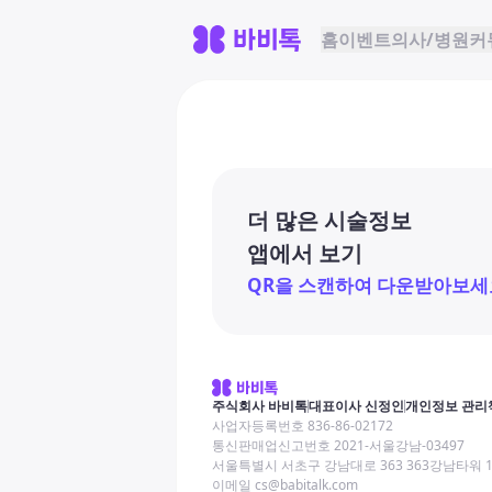
홈
이벤트
의사/병원
커
더 많은 시술정보
앱에서 보기
QR을 스캔하여 다운받아보세
주식회사 바비톡
대표이사 신정인
개인정보 관리
사업자등록번호 836-86-02172
통신판매업신고번호 2021-서울강남-03497
서울특별시 서초구 강남대로 363 363강남타워 
이메일 cs@babitalk.com