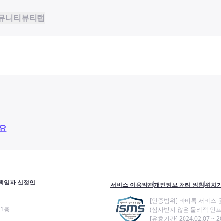
뮤니티
뷰티랩
요
책임자 신정인
서비스 이용약관
개인정보 처리 방침
위치기
[인증범위] 바비톡 서비스 
11층
(심사받지 않은 물리적 인프
[유효기간] 2024.02.07 ~ 20