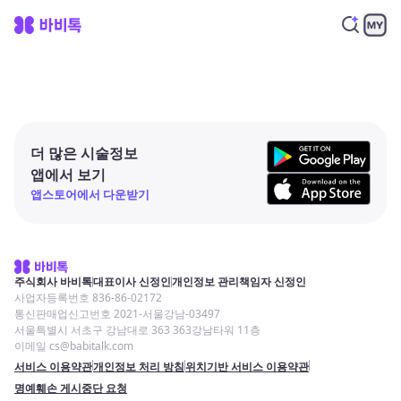
더 많은 시술정보
앱에서 보기
앱스토어에서 다운받기
주식회사 바비톡
대표이사 신정인
개인정보 관리책임자 신정인
사업자등록번호 836-86-02172
통신판매업신고번호 2021-서울강남-03497
서울특별시 서초구 강남대로 363 363강남타워 11층
이메일 cs@babitalk.com
서비스 이용약관
개인정보 처리 방침
위치기반 서비스 이용약관
명예훼손 게시중단 요청