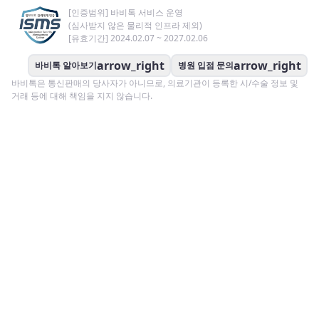
[인증범위] 바비톡 서비스 운영
(심사받지 않은 물리적 인프라 제외)
[유효기간] 2024.02.07 ~ 2027.02.06
arrow_right
arrow_right
바비톡 알아보기
병원 입점 문의
바비톡은 통신판매의 당사자가 아니므로, 의료기관이 등록한 시/수술 정보 및
거래 등에 대해 책임을 지지 않습니다.