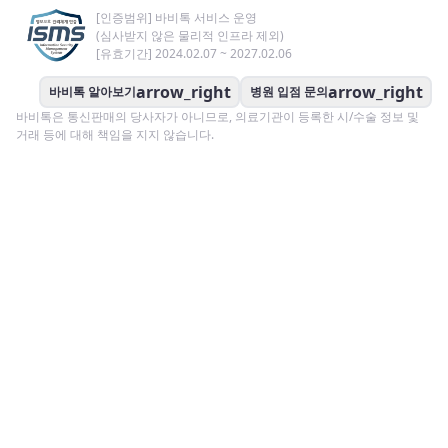
[인증범위] 바비톡 서비스 운영
(심사받지 않은 물리적 인프라 제외)
[유효기간] 2024.02.07 ~ 2027.02.06
arrow_right
arrow_right
바비톡 알아보기
병원 입점 문의
바비톡은 통신판매의 당사자가 아니므로, 의료기관이 등록한 시/수술 정보 및
거래 등에 대해 책임을 지지 않습니다.