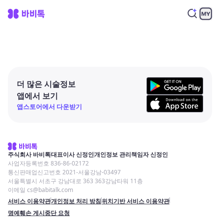
더 많은 시술정보
앱에서 보기
앱스토어에서 다운받기
주식회사 바비톡
대표이사 신정인
개인정보 관리책임자 신정인
사업자등록번호 836-86-02172
통신판매업신고번호 2021-서울강남-03497
서울특별시 서초구 강남대로 363 363강남타워 11층
이메일 cs@babitalk.com
서비스 이용약관
개인정보 처리 방침
위치기반 서비스 이용약관
명예훼손 게시중단 요청