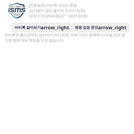
[인증범위] 바비톡 서비스 운영
(심사받지 않은 물리적 인프라 제외)
[유효기간] 2024.02.07 ~ 2027.02.06
arrow_right
arrow_right
바비톡 알아보기
병원 입점 문의
바비톡은 통신판매의 당사자가 아니므로, 의료기관이 등록한 시/수술 정보 및
거래 등에 대해 책임을 지지 않습니다.