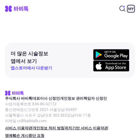
더 많은 시술정보
앱에서 보기
앱스토어에서 다운받기
주식회사 바비톡
대표이사 신정인
개인정보 관리책임자 신정인
사업자등록번호 836-86-02172
통신판매업신고번호 2021-서울강남-03497
서울특별시 서초구 강남대로 363 363강남타워 11층
이메일 cs@babitalk.com
서비스 이용약관
개인정보 처리 방침
위치기반 서비스 이용약관
명예훼손 게시중단 요청