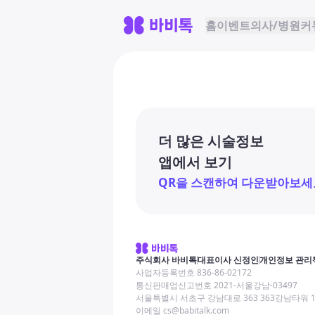
홈
이벤트
의사/병원
커
더 많은 시술정보
앱에서 보기
QR을 스캔하여 다운받아보세
주식회사 바비톡
대표이사 신정인
개인정보 관리
사업자등록번호 836-86-02172
통신판매업신고번호 2021-서울강남-03497
서울특별시 서초구 강남대로 363 363강남타워 
이메일 cs@babitalk.com