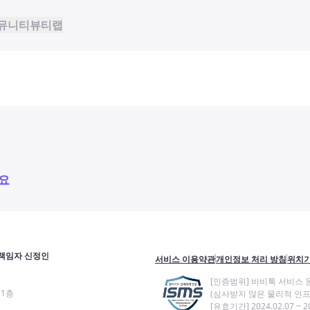
뮤니티
뷰티랩
요
책임자 신정인
서비스 이용약관
개인정보 처리 방침
위치기
[인증범위] 바비톡 서비스 
11층
(심사받지 않은 물리적 인프
[유효기간] 2024.02.07 ~ 20