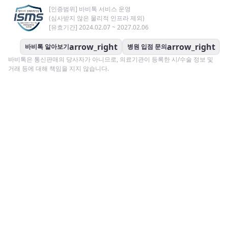
[인증범위] 바비톡 서비스 운영
(심사받지 않은 물리적 인프라 제외)
[유효기간] 2024.02.07 ~ 2027.02.06
arrow_right
arrow_right
바비톡 알아보기
병원 입점 문의
바비톡은 통신판매의 당사자가 아니므로, 의료기관이 등록한 시/수술 정보 및
거래 등에 대해 책임을 지지 않습니다.