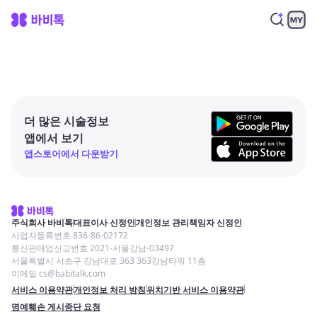
더 많은 시술정보
앱에서 보기
앱스토어에서 다운받기
주식회사 바비톡
대표이사 신정인
개인정보 관리책임자 신정인
사업자등록번호 836-86-02172
통신판매업신고번호 2021-서울강남-03497
서울특별시 서초구 강남대로 363 363강남타워 11층
이메일 cs@babitalk.com
서비스 이용약관
개인정보 처리 방침
위치기반 서비스 이용약관
명예훼손 게시중단 요청