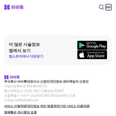
더 많은 시술정보
앱에서 보기
앱스토어에서 다운받기
주식회사 바비톡
대표이사 신정인
개인정보 관리책임자 신정인
사업자등록번호 836-86-02172
통신판매업신고번호 2021-서울강남-03497
서울특별시 서초구 강남대로 363 363강남타워 11층
이메일 cs@babitalk.com
서비스 이용약관
개인정보 처리 방침
위치기반 서비스 이용약관
명예훼손 게시중단 요청