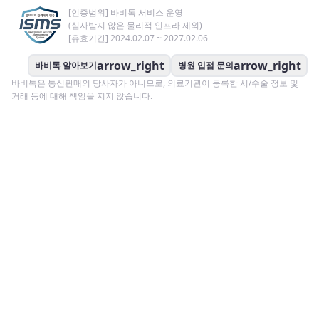
[인증범위] 바비톡 서비스 운영
(심사받지 않은 물리적 인프라 제외)
[유효기간] 2024.02.07 ~ 2027.02.06
arrow_right
arrow_right
바비톡 알아보기
병원 입점 문의
바비톡은 통신판매의 당사자가 아니므로, 의료기관이 등록한 시/수술 정보 및
거래 등에 대해 책임을 지지 않습니다.