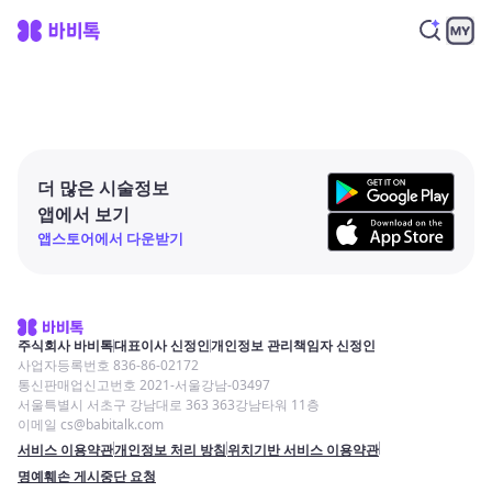
더 많은 시술정보
앱에서 보기
앱스토어에서 다운받기
주식회사 바비톡
대표이사 신정인
개인정보 관리책임자 신정인
사업자등록번호 836-86-02172
통신판매업신고번호 2021-서울강남-03497
서울특별시 서초구 강남대로 363 363강남타워 11층
이메일 cs@babitalk.com
서비스 이용약관
개인정보 처리 방침
위치기반 서비스 이용약관
명예훼손 게시중단 요청