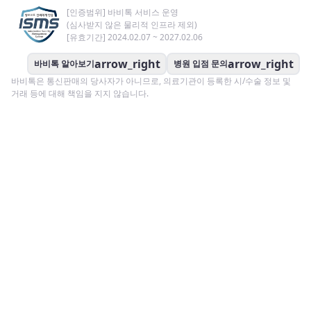
[인증범위] 바비톡 서비스 운영
(심사받지 않은 물리적 인프라 제외)
[유효기간] 2024.02.07 ~ 2027.02.06
arrow_right
arrow_right
바비톡 알아보기
병원 입점 문의
바비톡은 통신판매의 당사자가 아니므로, 의료기관이 등록한 시/수술 정보 및
거래 등에 대해 책임을 지지 않습니다.