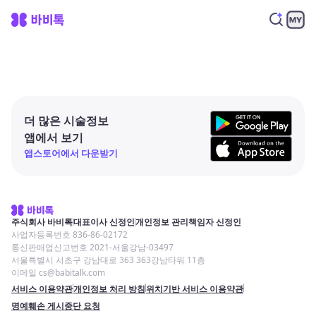
더 많은 시술정보
앱에서 보기
앱스토어에서 다운받기
주식회사 바비톡
대표이사 신정인
개인정보 관리책임자 신정인
사업자등록번호 836-86-02172
통신판매업신고번호 2021-서울강남-03497
서울특별시 서초구 강남대로 363 363강남타워 11층
이메일 cs@babitalk.com
서비스 이용약관
개인정보 처리 방침
위치기반 서비스 이용약관
명예훼손 게시중단 요청