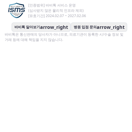
[인증범위] 바비톡 서비스 운영
(심사받지 않은 물리적 인프라 제외)
[유효기간] 2024.02.07 ~ 2027.02.06
arrow_right
arrow_right
바비톡 알아보기
병원 입점 문의
바비톡은 통신판매의 당사자가 아니므로, 의료기관이 등록한 시/수술 정보 및
거래 등에 대해 책임을 지지 않습니다.