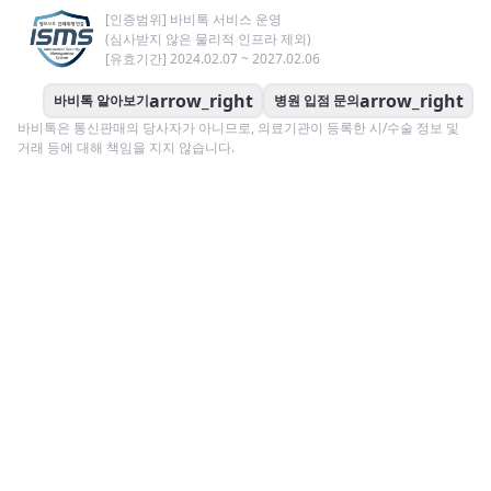
[인증범위] 바비톡 서비스 운영
(심사받지 않은 물리적 인프라 제외)
[유효기간] 2024.02.07 ~ 2027.02.06
arrow_right
arrow_right
바비톡 알아보기
병원 입점 문의
바비톡은 통신판매의 당사자가 아니므로, 의료기관이 등록한 시/수술 정보 및
거래 등에 대해 책임을 지지 않습니다.