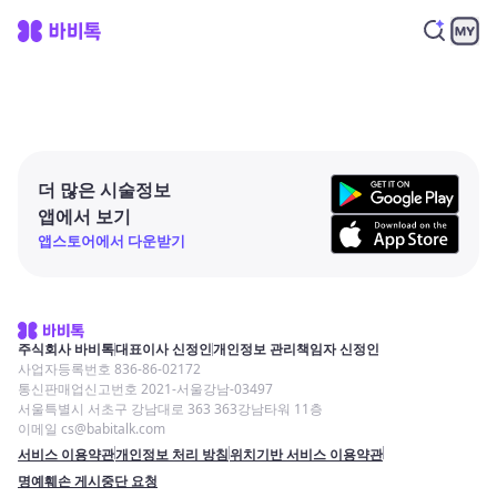
더 많은 시술정보
앱에서 보기
앱스토어에서 다운받기
주식회사 바비톡
대표이사 신정인
개인정보 관리책임자 신정인
사업자등록번호 836-86-02172
통신판매업신고번호 2021-서울강남-03497
서울특별시 서초구 강남대로 363 363강남타워 11층
이메일 cs@babitalk.com
서비스 이용약관
개인정보 처리 방침
위치기반 서비스 이용약관
명예훼손 게시중단 요청