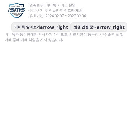
[인증범위] 바비톡 서비스 운영
(심사받지 않은 물리적 인프라 제외)
[유효기간] 2024.02.07 ~ 2027.02.06
arrow_right
arrow_right
바비톡 알아보기
병원 입점 문의
바비톡은 통신판매의 당사자가 아니므로, 의료기관이 등록한 시/수술 정보 및
거래 등에 대해 책임을 지지 않습니다.