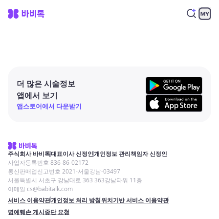
더 많은 시술정보
앱에서 보기
앱스토어에서 다운받기
주식회사 바비톡
대표이사 신정인
개인정보 관리책임자 신정인
사업자등록번호 836-86-02172
통신판매업신고번호 2021-서울강남-03497
서울특별시 서초구 강남대로 363 363강남타워 11층
이메일 cs@babitalk.com
서비스 이용약관
개인정보 처리 방침
위치기반 서비스 이용약관
명예훼손 게시중단 요청