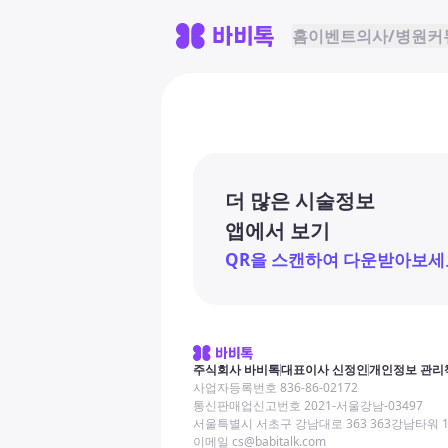
홈
이벤트
의사/병원
커
더 많은 시술정보
앱에서 보기
QR을 스캔하여 다운받아보세
주식회사 바비톡
대표이사 신정인
개인정보 관리
사업자등록번호 836-86-02172
통신판매업신고번호 2021-서울강남-03497
서울특별시 서초구 강남대로 363 363강남타워 
이메일 cs@babitalk.com