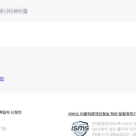
뮤니티
뷰티랩
요
책임자 신정인
서비스 이용약관
개인정보 처리 방침
위치기
[인증범위] 바비톡 서비스 
11층
(심사받지 않은 물리적 인프
[유효기간] 2024.02.07 ~ 20