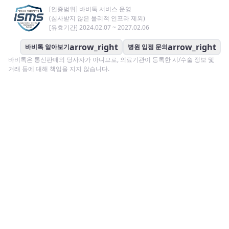
[인증범위] 바비톡 서비스 운영
(심사받지 않은 물리적 인프라 제외)
[유효기간] 2024.02.07 ~ 2027.02.06
arrow_right
arrow_right
바비톡 알아보기
병원 입점 문의
바비톡은 통신판매의 당사자가 아니므로, 의료기관이 등록한 시/수술 정보 및
거래 등에 대해 책임을 지지 않습니다.