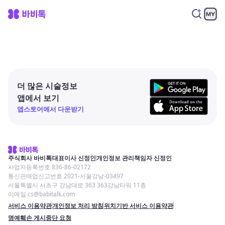
더 많은 시술정보
앱에서 보기
앱스토어에서 다운받기
주식회사 바비톡
대표이사 신정인
개인정보 관리책임자 신정인
사업자등록번호 836-86-02172
통신판매업신고번호 2021-서울강남-03497
서울특별시 서초구 강남대로 363 363강남타워 11층
이메일 cs@babitalk.com
서비스 이용약관
개인정보 처리 방침
위치기반 서비스 이용약관
명예훼손 게시중단 요청