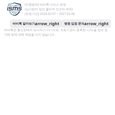
[인증범위] 바비톡 서비스 운영
(심사받지 않은 물리적 인프라 제외)
[유효기간] 2024.02.07 ~ 2027.02.06
arrow_right
arrow_right
바비톡 알아보기
병원 입점 문의
바비톡은 통신판매의 당사자가 아니므로, 의료기관이 등록한 시/수술 정보 및
거래 등에 대해 책임을 지지 않습니다.