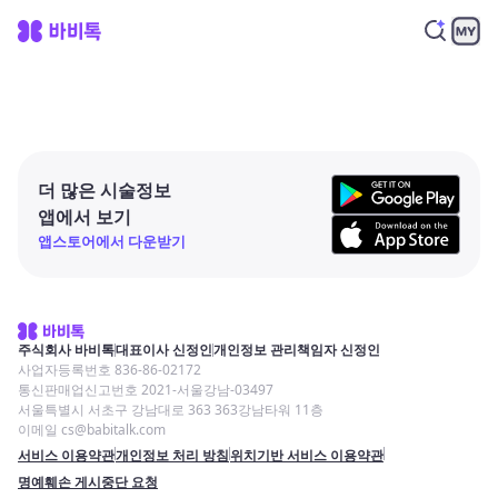
더 많은 시술정보
앱에서 보기
앱스토어에서 다운받기
주식회사 바비톡
대표이사 신정인
개인정보 관리책임자 신정인
사업자등록번호 836-86-02172
통신판매업신고번호 2021-서울강남-03497
서울특별시 서초구 강남대로 363 363강남타워 11층
이메일 cs@babitalk.com
서비스 이용약관
개인정보 처리 방침
위치기반 서비스 이용약관
명예훼손 게시중단 요청