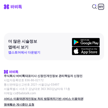
더 많은 시술정보
앱에서 보기
앱스토어에서 다운받기
주식회사 바비톡
대표이사 신정인
개인정보 관리책임자 신정인
사업자등록번호 836-86-02172
통신판매업신고번호 2021-서울강남-03497
서울특별시 서초구 강남대로 363 363강남타워 11층
이메일 cs@babitalk.com
서비스 이용약관
개인정보 처리 방침
위치기반 서비스 이용약관
명예훼손 게시중단 요청