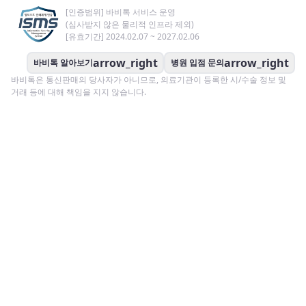
[인증범위] 바비톡 서비스 운영
(심사받지 않은 물리적 인프라 제외)
[유효기간] 2024.02.07 ~ 2027.02.06
arrow_right
arrow_right
바비톡 알아보기
병원 입점 문의
바비톡은 통신판매의 당사자가 아니므로, 의료기관이 등록한 시/수술 정보 및
거래 등에 대해 책임을 지지 않습니다.