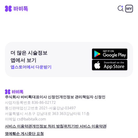
더 많은 시술정보
앱에서 보기
앱스토어에서 다운받기
주식회사 바비톡
대표이사 신정인
개인정보 관리책임자 신정인
사업자등록번호 836-86-02172
통신판매업신고번호 2021-서울강남-03497
서울특별시 서초구 강남대로 363 363강남타워 11층
이메일 cs@babitalk.com
서비스 이용약관
개인정보 처리 방침
위치기반 서비스 이용약관
명예훼손 게시중단 요청