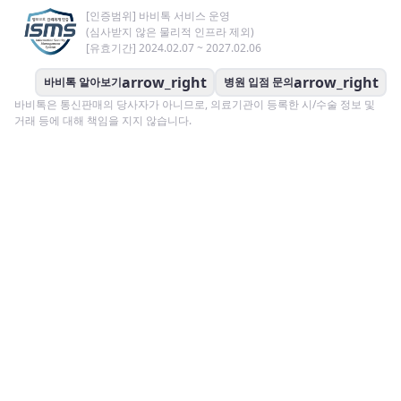
[인증범위] 바비톡 서비스 운영
(심사받지 않은 물리적 인프라 제외)
[유효기간] 2024.02.07 ~ 2027.02.06
arrow_right
arrow_right
바비톡 알아보기
병원 입점 문의
바비톡은 통신판매의 당사자가 아니므로, 의료기관이 등록한 시/수술 정보 및
거래 등에 대해 책임을 지지 않습니다.