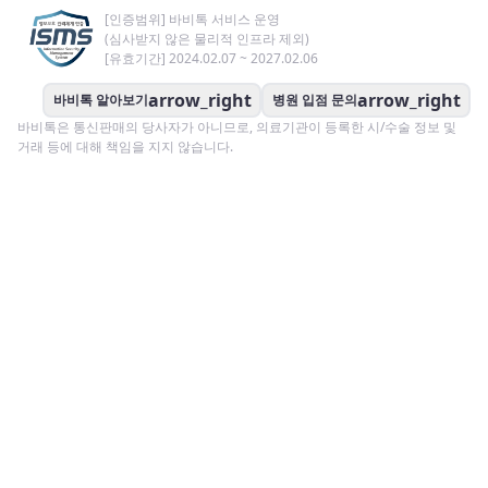
[인증범위] 바비톡 서비스 운영
(심사받지 않은 물리적 인프라 제외)
[유효기간] 2024.02.07 ~ 2027.02.06
arrow_right
arrow_right
바비톡 알아보기
병원 입점 문의
바비톡은 통신판매의 당사자가 아니므로, 의료기관이 등록한 시/수술 정보 및
거래 등에 대해 책임을 지지 않습니다.