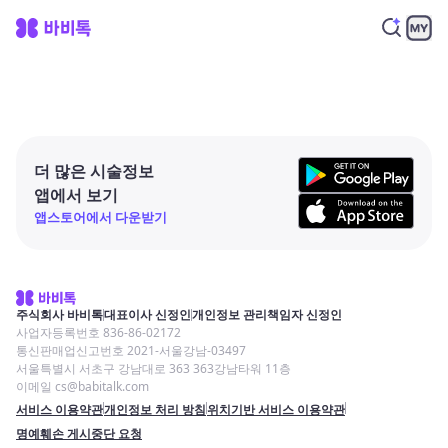
더 많은 시술정보
앱에서 보기
앱스토어에서 다운받기
주식회사 바비톡
대표이사 신정인
개인정보 관리책임자 신정인
사업자등록번호 836-86-02172
통신판매업신고번호 2021-서울강남-03497
서울특별시 서초구 강남대로 363 363강남타워 11층
이메일 cs@babitalk.com
서비스 이용약관
개인정보 처리 방침
위치기반 서비스 이용약관
명예훼손 게시중단 요청