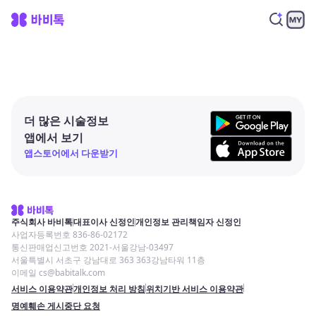
더 많은 시술정보
앱에서 보기
앱스토어에서 다운받기
주식회사 바비톡
대표이사 신정인
개인정보 관리책임자 신정인
사업자등록번호 836-86-02172
통신판매업신고번호 2021-서울강남-03497
서울특별시 서초구 강남대로 363 363강남타워 11층
이메일 cs@babitalk.com
서비스 이용약관
개인정보 처리 방침
위치기반 서비스 이용약관
명예훼손 게시중단 요청