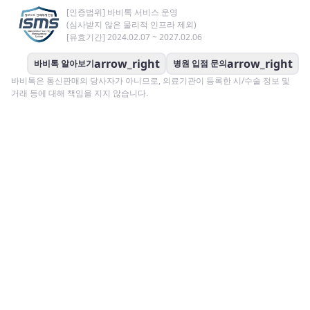
[인증범위] 바비톡 서비스 운영
(심사받지 않은 물리적 인프라 제외)
[유효기간] 2024.02.07 ~ 2027.02.06
arrow_right
arrow_right
바비톡 알아보기
병원 입점 문의
바비톡은 통신판매의 당사자가 아니므로, 의료기관이 등록한 시/수술 정보 및
거래 등에 대해 책임을 지지 않습니다.