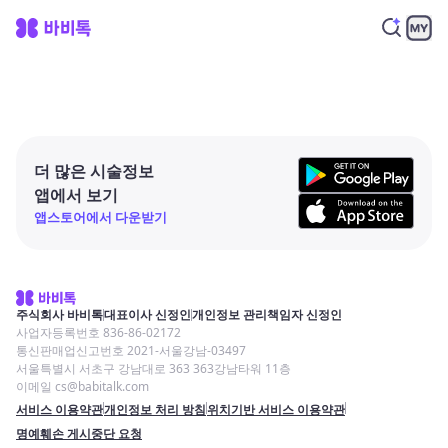
더 많은 시술정보
앱에서 보기
앱스토어에서 다운받기
주식회사 바비톡
대표이사 신정인
개인정보 관리책임자 신정인
사업자등록번호 836-86-02172
통신판매업신고번호 2021-서울강남-03497
서울특별시 서초구 강남대로 363 363강남타워 11층
이메일 cs@babitalk.com
서비스 이용약관
개인정보 처리 방침
위치기반 서비스 이용약관
명예훼손 게시중단 요청