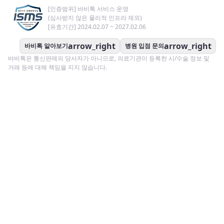
[인증범위] 바비톡 서비스 운영
(심사받지 않은 물리적 인프라 제외)
[유효기간] 2024.02.07 ~ 2027.02.06
arrow_right
arrow_right
바비톡 알아보기
병원 입점 문의
바비톡은 통신판매의 당사자가 아니므로, 의료기관이 등록한 시/수술 정보 및
거래 등에 대해 책임을 지지 않습니다.