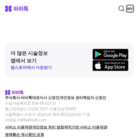
더 많은 시술정보
앱에서 보기
앱스토어에서 다운받기
주식회사 바비톡
대표이사 신정인
개인정보 관리책임자 신정인
사업자등록번호 836-86-02172
통신판매업신고번호 2021-서울강남-03497
서울특별시 서초구 강남대로 363 363강남타워 11층
이메일 cs@babitalk.com
서비스 이용약관
개인정보 처리 방침
위치기반 서비스 이용약관
명예훼손 게시중단 요청