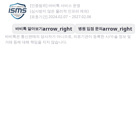
[인증범위] 바비톡 서비스 운영
(심사받지 않은 물리적 인프라 제외)
[유효기간] 2024.02.07 ~ 2027.02.06
arrow_right
arrow_right
바비톡 알아보기
병원 입점 문의
바비톡은 통신판매의 당사자가 아니므로, 의료기관이 등록한 시/수술 정보 및
거래 등에 대해 책임을 지지 않습니다.