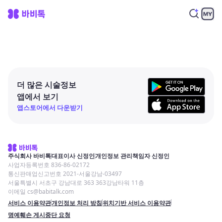
더 많은 시술정보
앱에서 보기
앱스토어에서 다운받기
주식회사 바비톡
대표이사 신정인
개인정보 관리책임자 신정인
사업자등록번호 836-86-02172
통신판매업신고번호 2021-서울강남-03497
서울특별시 서초구 강남대로 363 363강남타워 11층
이메일 cs@babitalk.com
서비스 이용약관
개인정보 처리 방침
위치기반 서비스 이용약관
명예훼손 게시중단 요청