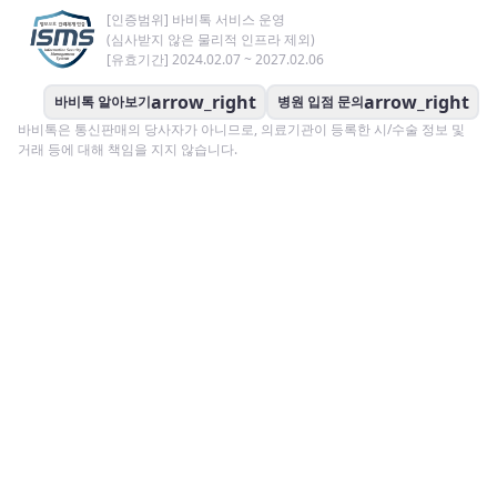
[인증범위] 바비톡 서비스 운영
(심사받지 않은 물리적 인프라 제외)
[유효기간] 2024.02.07 ~ 2027.02.06
arrow_right
arrow_right
바비톡 알아보기
병원 입점 문의
바비톡은 통신판매의 당사자가 아니므로, 의료기관이 등록한 시/수술 정보 및
거래 등에 대해 책임을 지지 않습니다.