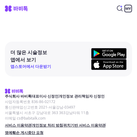
더 많은 시술정보
앱에서 보기
앱스토어에서 다운받기
주식회사 바비톡
대표이사 신정인
개인정보 관리책임자 신정인
사업자등록번호 836-86-02172
통신판매업신고번호 2021-서울강남-03497
서울특별시 서초구 강남대로 363 363강남타워 11층
이메일 cs@babitalk.com
서비스 이용약관
개인정보 처리 방침
위치기반 서비스 이용약관
명예훼손 게시중단 요청