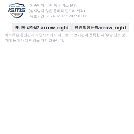
[인증범위] 바비톡 서비스 운영
(심사받지 않은 물리적 인프라 제외)
[유효기간] 2024.02.07 ~ 2027.02.06
arrow_right
arrow_right
바비톡 알아보기
병원 입점 문의
바비톡은 통신판매의 당사자가 아니므로, 의료기관이 등록한 시/수술 정보 및
거래 등에 대해 책임을 지지 않습니다.