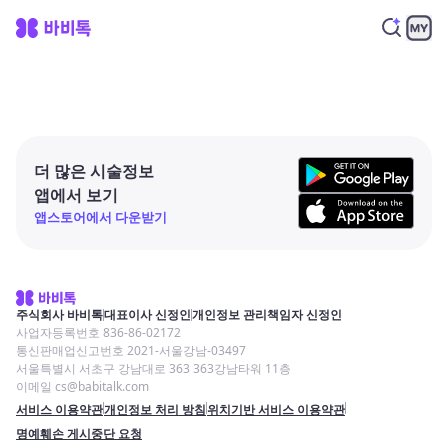
더 많은 시술정보
앱에서 보기
앱스토어에서 다운받기
주식회사 바비톡
대표이사 신정인
개인정보 관리책임자 신정인
사업자등록번호 836-86-02172
통신판매업신고번호 2021-서울강남-03497
서울특별시 서초구 강남대로 363 363강남타워 11층
이메일 cs@babitalk.com
서비스 이용약관
개인정보 처리 방침
위치기반 서비스 이용약관
명예훼손 게시중단 요청